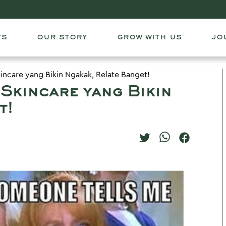
roducts, events, and promotions!
ts
our story
grow with us
jo
ncare yang Bikin Ngakak, Relate Banget!
Skincare yang Bikin
t!