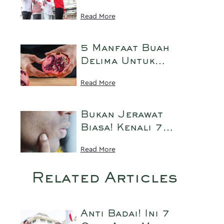
Program Tukar
Up Tidak Luntur
Read More
Botol, Rawat Bumi
dan Tahan Lama
Saat Upacara 17-
an
5 Manfaat Buah
Delima Untuk
Kecantikan, Bisa
Read More
untuk Anti-Aging
dan Jerawat!
Bukan Jerawat
Biasa! Kenali 7
Ciri Fungal Acne
Read More
di Wajah dan Cara
Mengatasinya
Related Articles
Anti Badai! Ini 7