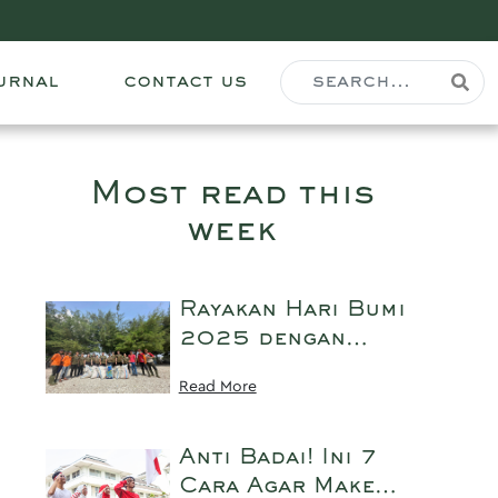
urnal
contact us
Most read this
week
Rayakan Hari Bumi
2025 dengan
Peau Jeune
Read More
Beauté: Menanam
22 Pohon,
Bersih-Bersih
Anti Badai! Ini 7
Pantai, dan
Cara Agar Make