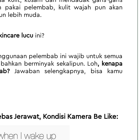
asa kulit, kusam dan mendadak garis-garis 
lah pakai pelembab, kulit wajah pun akan 
hun lebih muda.
incare
lucu 
ini?
nggunaan pelembab ini wajib untuk semua 
al bahkan berminyak sekalipun. Loh
, kenapa 
ab?
 Jawaban selengkapnya, bisa kamu 
ebas Jerawat, Kondisi Kamera Be Like: