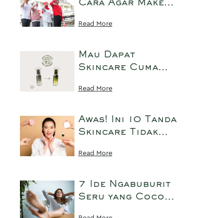
Cara Agar Make
Up Tidak Luntur
Read More
dan Tahan Lama
Saat Upacara 17-
an
Mau Dapat
Skincare Cuma
dengan Tukar
Read More
Botol Kosong?
Yuk Simak Caranya
Disini!
Awas! Ini 10 Tanda
Skincare Tidak
Cocok dengan
Read More
Kulit yang Wajib
Kamu Tahu!
7 Ide Ngabuburit
Seru yang Cocok
Buat Kaum
Read More