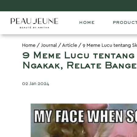
Subscribe to our newsletter and be the first to know about our p
home
produc
Home
/
Journal
/
Article
/
9 Meme Lucu tentang Ski
9 Meme Lucu tentang 
Ngakak, Relate Bange
02 Jan 2024