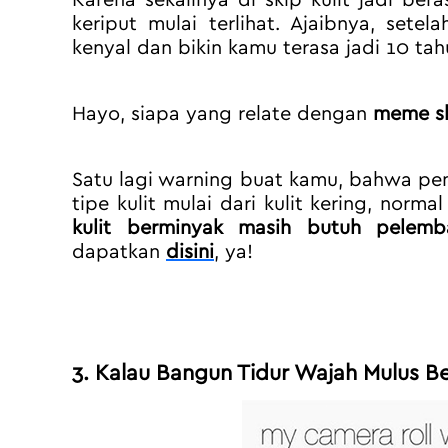
Karena sekalinya di skip kulit jadi ber
keriput mulai terlihat. Ajaibnya, sete
kenyal dan bikin kamu terasa jadi 10 ta
Hayo, siapa yang relate dengan 
meme sk
Satu lagi warning buat kamu, bahwa pe
tipe kulit mulai dari kulit kering, norm
kulit berminyak masih butuh pelemb
dapatkan 
disini
, ya!
3. Kalau Bangun Tidur Wajah Mulus B