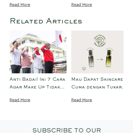
Read More
Read More
Menanam 22 Pohon,
Lama Saat Upacara
Bersih-Bersih
17-an
Related Articles
Pantai, dan Program
Tukar Botol, Rawat
Bumi
Anti Badai! Ini 7 Cara
Mau Dapat Skincare
Agar Make Up Tidak
Cuma dengan Tukar
Luntur dan Tahan
Botol Kosong? Yuk
Read More
Read More
Lama Saat Upacara
Simak Caranya Disini!
17-an
SUBSCRIBE TO OUR