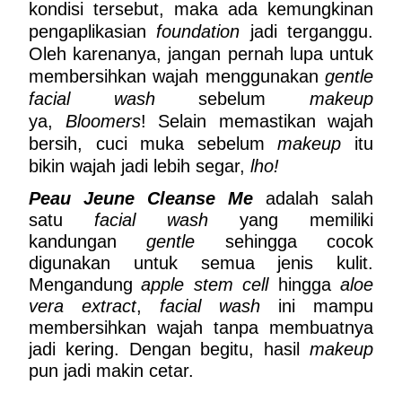
kondisi tersebut, maka ada kemungkinan 
pengaplikasian 
foundation
 jadi terganggu. 
Oleh karenanya, jangan pernah lupa untuk 
membersihkan wajah menggunakan
 gentle 
facial wash
 sebelum 
makeup
ya, 
Bloomers
! Selain memastikan wajah 
bersih, cuci muka sebelum 
makeup
 itu 
bikin wajah jadi lebih segar,
 lho!
Peau Jeune Cleanse Me
 adalah salah 
satu 
facial wash 
yang memiliki 
kandungan 
gentle
 sehingga cocok 
digunakan untuk semua jenis kulit. 
Mengandung
apple stem cell 
hingga 
aloe 
vera extract
, 
facial wash 
ini mampu 
membersihkan wajah tanpa membuatnya 
jadi kering. Dengan begitu, hasil 
makeup
pun jadi makin cetar.