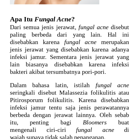
Apa Itu 
Fungal Acne
?
Dari semua jenis jerawat, 
fungal acne
 disebut 
paling berbeda dari yang lain. Hal ini 
disebabkan karena 
fungal acne
 merupakan 
jenis jerawat yang disebabkan karena adanya 
infeksi jamur. Sementara jenis jerawat yang 
lain biasanya disebabkan karena infeksi 
bakteri akibat tersumbatnya pori-pori.
Dalam bahasa latin, istilah 
fungal acne
seringkali disebut Malassezia folikulitis atau 
Pitirosporum folikulitis. Karena disebabkan 
infeksi jamur tentu saja jenis perawatannya 
berbeda dengan jerawat lainnya. Oleh sebab 
itu, penting bagi 
Bloomers
 buat 
mengenali 
ciri-ciri
fungal acne
 di 
wajah
 supaya tidak salah penanganan.