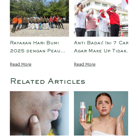
Rayakan Hari Bumi
Anti Badai! Ini 7 Cara
2025 dengan Peau
Agar Make Up Tidak
Jeune Beauté:
Luntur dan Tahan
Read More
Read More
Menanam 22 Pohon,
Lama Saat Upacara
Bersih-Bersih
17-an
Related Articles
Pantai, dan Program
Tukar Botol, Rawat
Bumi