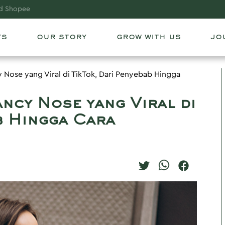
roducts, events, and promotions!
ts
our story
grow with us
jo
 Nose yang Viral di TikTok, Dari Penyebab Hingga
ncy Nose yang Viral di
b Hingga Cara