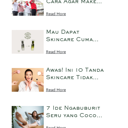
Cara Agar Make
Up Tidak Luntur
Read More
dan Tahan Lama
Saat Upacara 17-
an
Mau Dapat
Skincare Cuma
dengan Tukar
Read More
Botol Kosong?
Yuk Simak Caranya
Disini!
Awas! Ini 10 Tanda
Skincare Tidak
Cocok dengan
Read More
Kulit yang Wajib
Kamu Tahu!
7 Ide Ngabuburit
Seru yang Cocok
Buat Kaum
Read More