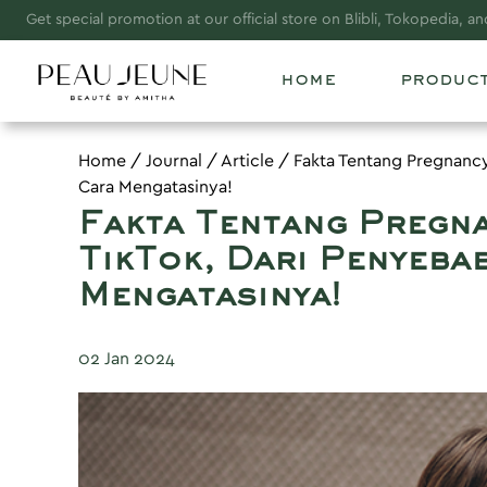
Subscribe to our newsletter and be the first to know about our p
home
produc
Home
/
Journal
/
Article
/
Fakta Tentang Pregnancy
Cara Mengatasinya!
Fakta Tentang Pregna
TikTok, Dari Penyeba
Mengatasinya!
02 Jan 2024