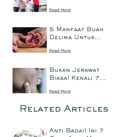
Program Tukar
Up Tidak Luntur
Read More
Botol, Rawat Bumi
dan Tahan Lama
Saat Upacara 17-
an
5 Manfaat Buah
Delima Untuk
Kecantikan, Bisa
Read More
untuk Anti-Aging
dan Jerawat!
Bukan Jerawat
Biasa! Kenali 7
Ciri Fungal Acne
Read More
di Wajah dan Cara
Mengatasinya
Related Articles
Anti Badai! Ini 7