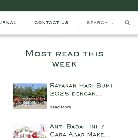
urnal
contact us
Most read this
week
Rayakan Hari Bumi
2025 dengan
Peau Jeune
Read More
Beauté: Menanam
22 Pohon,
Bersih-Bersih
Anti Badai! Ini 7
Pantai, dan
Cara Agar Make