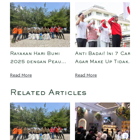
Rayakan Hari Bumi
Anti Badai! Ini 7 Cara
2025 dengan Peau
Agar Make Up Tidak
Jeune Beauté:
Luntur dan Tahan
Read More
Read More
Menanam 22 Pohon,
Lama Saat Upacara
Bersih-Bersih
17-an
Related Articles
Pantai, dan Program
Tukar Botol, Rawat
Bumi