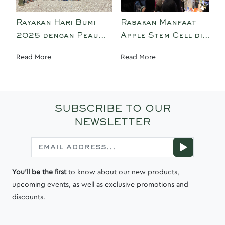
Rayakan Hari Bumi
Rasakan Manfaat
2025 dengan Peau
Apple Stem Cell di
Jeune Beauté:
Super Event Jakarta
Read More
Read More
Menanam 22 Pohon,
X Beauty 2024
Bersih-Bersih
Pantai, dan Program
Tukar Botol, Rawat
SUBSCRIBE TO OUR
Bumi
NEWSLETTER
You'll be the first
to know about our new products,
upcoming events, as well as exclusive promotions and
discounts.