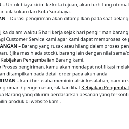
N
– Untuk biaya kirim ke kota tujuan, akan terhitung otoma
n dilakukan dari Kota Surabaya.
AN
– Durasi pengiriman akan ditampilkan pada saat pelang
 Jika dalam waktu 5 hari kerja sejak hari pengiriman barang
gi Customer Service kami agar kami dapat memproses ke p
LANGAN
– Barang yang rusak atau hilang dalam proses pen
aru (jika masih ada stock), barang lain dengan nilai sama/d
t
Kebijakan Pengembalian
Barang kami.
p Proses pengiriman, kamu akan mendapat notifikasi melalu
an ditampilkan pada detail order pada akun anda
IRIMAN
– kami berusaha meminimalisir kesalahan, namun s
ngiriman / pengemasan, silakan lihat
Kebijakan Pengembal
a Barang yang dikirim berdasarkan pesanan yang terkonfi
lih produk di website kami.