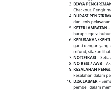
BIAYA PENGIRIMA
Checkout. Pengirima
DURASI PENGIRIM
dan jenis pelayanan
KETERLAMBATAN
–
harap segera hubun
KERUSAKAN/KEHI
ganti dengan yang b
refund, silakan liha
NOTIFIKASI
– Setia
NO RESI / AWB
– Ak
KESALAHAN PENG
kesalahan dalam pe
DISCLAIMER
– Semu
pembeli dalam memi