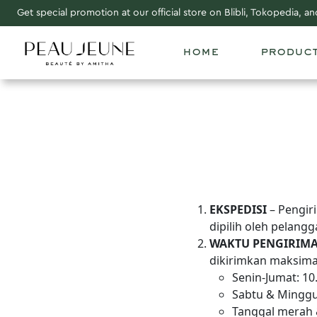
Get special promotion at our official store on Blibli, Tokopedia, 
home
produc
EKSPEDISI
– Pengiri
dipilih oleh pelang
WAKTU PENGIRIM
dikirimkan maksima
Senin-Jumat: 10.
Sabtu & Minggu
Tanggal merah &