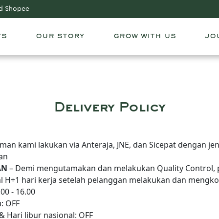
and Shopee
ts
our story
grow with us
jo
Delivery Policy
man kami lakukan via Anteraja, JNE, dan Sicepat dengan je
gan
AN
– Demi mengutamakan dan melakukan Quality Control, 
l H+1 hari kerja setelah pelanggan melakukan dan mengk
00 - 16.00
: OFF
 Hari libur nasional: OFF